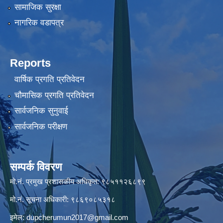
सामाजिक सुरक्षा
नागरिक वडापत्र
Reports
वार्षिक प्रगति प्रतिवेदन
चौमासिक प्रगति प्रतिवेदन
सार्वजनिक सुनुवाई
सार्वजनिक परीक्षण
सम्पर्क विवरण
मो.नं. प्रमुख प्रशासकीय अधिकृत: ९८५११२६८९९
मो.नं. सूचना अधिकारी: ९८६९०८५३१८
इमेल:
dupcherumun2017@gmail.com