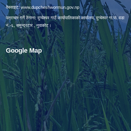
वेबसाइट:
www.dupcheshwormun.gov.np
पत्राचार गर्ने ठेगाना: दुप्चेश्वर गाउँ कार्यापालिकाको कार्यालय, दुप्चेश्वर गा.पा. वडा
नं.-६, समुन्द्रटार , नुवाकोट।
Google Map