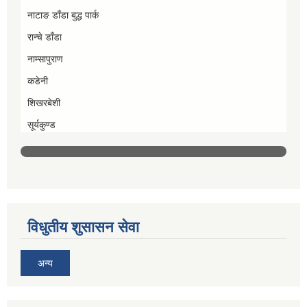
नाटाङ डाँडा बुद्ध पार्क
रान्चे डाँडा
नाम्सापुराण
कडेनी
शिखरबेशी
सूर्यकुण्ड
विधुतीय शुसासन सेवा
अन्य