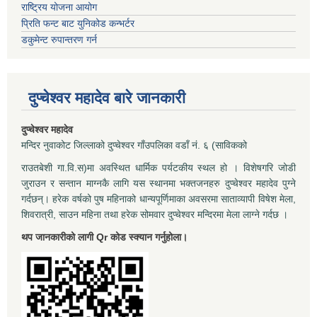
राष्ट्रिय योजना आयोग
प्रिति फन्ट बाट युनिकोड कन्भर्टर
डकुमेन्ट रुपान्तरण गर्न
दुप्चेश्वर महादेव बारे जानकारी
दुप्चेश्वर महादेव
मन्दिर नुवाकोट जिल्लाको दुप्चेश्वर गाँउपलिका वडाँ नं. ६ (साविकको
राउतबेशी गा.वि.स)मा अवस्थित धार्मिक पर्यटकीय स्थल हो । विशेषगरि जोडी
जुराउन र सन्तान माग्नकै लागि यस स्थानमा भक्तजनहरु दुप्चेश्वर महादेव पुग्ने
गर्दछन्। हरेक वर्षको पुष महिनाको धान्यपूर्णिमाका अवसरमा साताव्यापी विषेश मेला,
शिवरात्री, साउन महिना तथा हरेक सोमवार दुप्चेश्वर मन्दिरमा मेला लाग्ने गर्दछ ।
थप जानकारीको लागी Qr कोड स्क्यान गर्नुहोला।