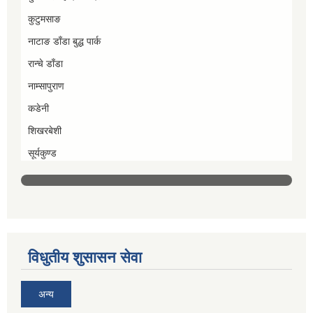
कुटुमसाङ
नाटाङ डाँडा बुद्ध पार्क
रान्चे डाँडा
नाम्सापुराण
कडेनी
शिखरबेशी
सूर्यकुण्ड
विधुतीय शुसासन सेवा
अन्य