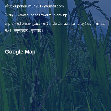
इमेल:
dupcherumun2017@gmail.com
वेबसाइट:
www.dupcheshwormun.gov.np
पत्राचार गर्ने ठेगाना: दुप्चेश्वर गाउँ कार्यापालिकाको कार्यालय, दुप्चेश्वर गा.पा. वडा
नं.-६, समुन्द्रटार , नुवाकोट।
Google Map