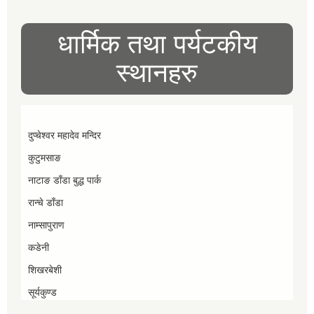
धार्मिक तथा पर्यटकीय
स्थानहरु
दुप्चेश्वर महादेव मन्दिर
कुटुमसाङ
नाटाङ डाँडा बुद्ध पार्क
रान्चे डाँडा
नाम्सापुराण
कडेनी
शिखरबेशी
सूर्यकुण्ड