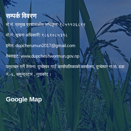
सम्पर्क विवरण
मो.नं. प्रमुख प्रशासकीय अधिकृत: ९८५११२६८९९
मो.नं. सूचना अधिकारी: ९८६९०८५३१८
इमेल:
dupcherumun2017@gmail.com
वेबसाइट:
www.dupcheshwormun.gov.np
पत्राचार गर्ने ठेगाना: दुप्चेश्वर गाउँ कार्यापालिकाको कार्यालय, दुप्चेश्वर गा.पा. वडा
नं.-६, समुन्द्रटार , नुवाकोट।
Google Map