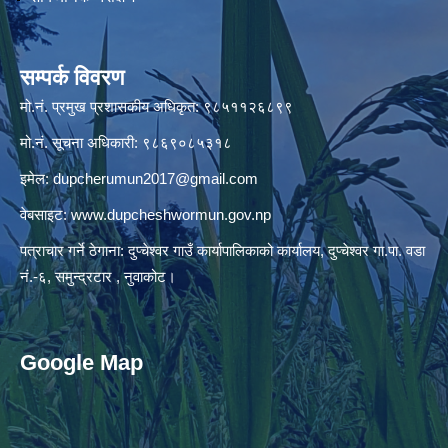
सम्पर्क विवरण
मो.नं. प्रमुख प्रशासकीय अधिकृत: ९८५११२६८९९
मो.नं. सूचना अधिकारी: ९८६९०८५३१८
इमेल:
dupcherumun2017@gmail.com
वेबसाइट:
www.dupcheshwormun.gov.np
पत्राचार गर्ने ठेगाना: दुप्चेश्वर गाउँ कार्यापालिकाको कार्यालय, दुप्चेश्वर गा.पा. वडा
नं.-६, समुन्द्रटार , नुवाकोट।
Google Map