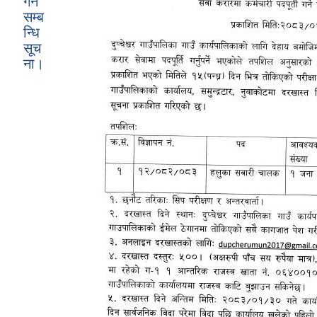
गर्ने
सम्ब
न्धि
सूच
ना।