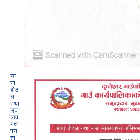
सा
ना
होट
ल
तथा
लज
व्यव
स्था
पन
ता