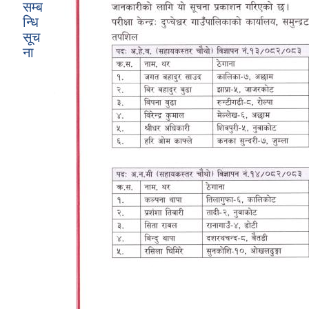
सम्ब
न्धि
सूच
ना