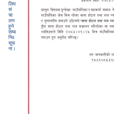
लिम
सं
चा
लन
हुने
सम्ब
न्धि
सूच
ना।