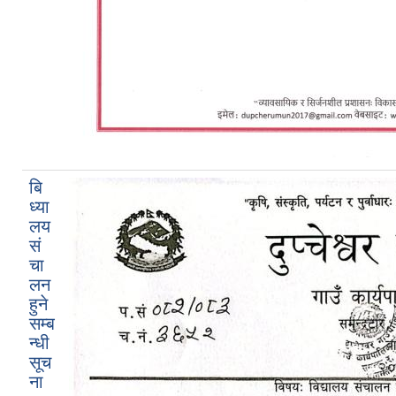
बि
ध्या
लय
सं
चा
लन
हुने
सम्ब
न्धी
सूच
ना