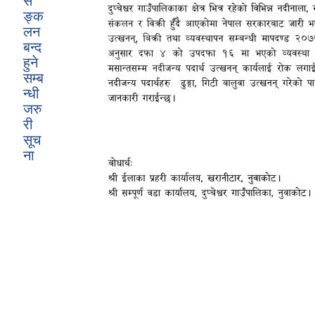
स
ङ्क
लन
बन्द
हुने
सम्ब
न्धी
जरु
री
सूच
ना