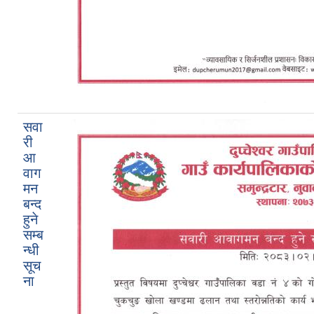
सवा
री
आ
वाग
मन
बन्द
हुने
सम्ब
न्धी
सूच
ना