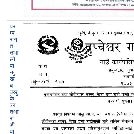
पर
म्प
राग
त
तथा
लो
पो
न्मु
ख
ब
क्खु
फे
ङा
तथा
रा
डी
पा