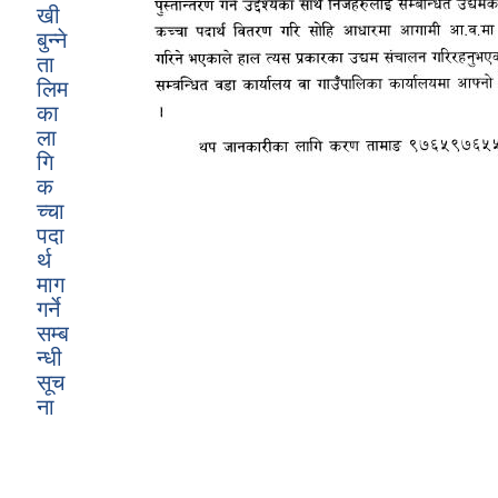
खी
बुन्ने
ता
लिम
का
ला
गि
क
च्चा
पदा
र्थ
माग
गर्ने
सम्ब
न्धी
सूच
ना