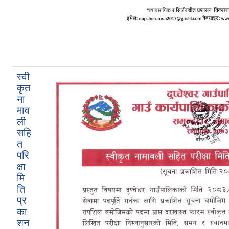
स्वी
कृत
ना
माव
ली
सहि
त
परि
क्षा
मि
ति
प्र
का
शन