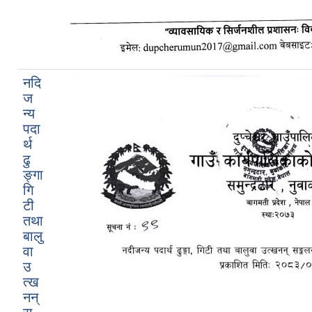
नदि
ज
न्य
पदा
र्थ
ढु
ङ्गा
गि
टी
तथा
बालु
वा
उ
त्ख
नन्