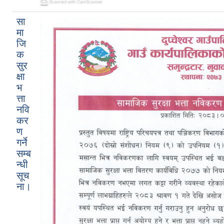
सा
मा
जि
क
सुर
क्षा
भ
त्ता
नवि
कर
ण
गर्ने
सम्ब
न्धी
सूच
ना।