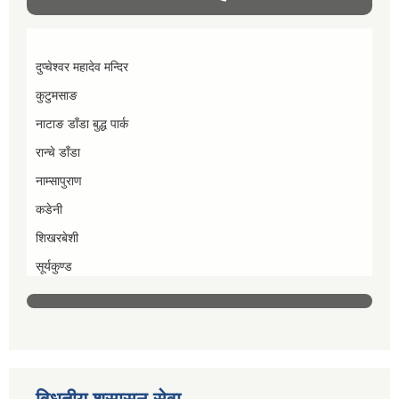
दुप्चेश्वर महादेव मन्दिर
कुटुमसाङ
नाटाङ डाँडा बुद्ध पार्क
रान्चे डाँडा
नाम्सापुराण
कडेनी
शिखरबेशी
सूर्यकुण्ड