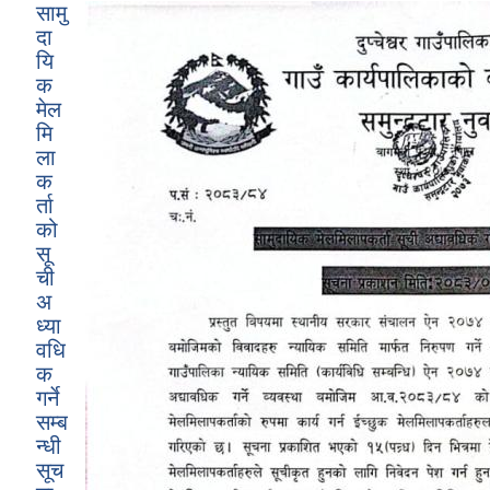
सामु
दा
यि
क
मेल
मि
ला
क
र्ता
को
सू
ची
अ
ध्या
वधि
क
गर्ने
सम्ब
न्धी
सूच