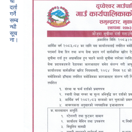
ची
दर्ता
गर्ने
सम्ब
न्धी
सूच
ना।