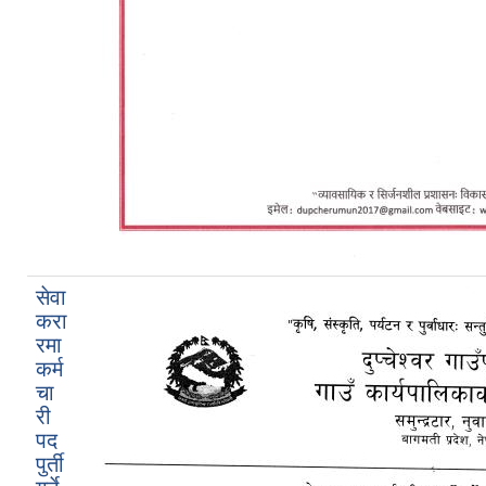
सेवा
करा
रमा
कर्म
चा
री
पद
पुर्ती