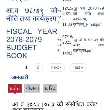
12/15/
आव 2078।79
आ.व ७८/७९ को
७८
2021
को नीति तथा
-७
नीति तथा कार्यक्रम
-
कार्यक्रम,
९
11:36
दुप्चेश्वर_Final.pdf
FISCAL YEAR
07/18/
2078-2079
७८
आ व ७८-७९ को
2021
-७
बजेट तथा
BUDGET
-
९
कार्यक्रम.pdf
14:42
BOOK
Pages
1
2
next ›
last »
जानकारी
बजेट
योजना
खरिद
आ व २०८२।०८३ को संसोधित बजेट
तथा कार्यक्रम