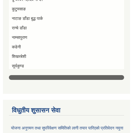
कुटुमसाङ
नाटाङ डाँडा बुद्ध पार्क
रान्चे डाँडा
नाम्सापुराण
कडेनी
शिखरबेशी
सूर्यकुण्ड
विधुतीय शुसासन सेवा
योजना अनुगमन तथा सुपरिवेक्षण समितिको लागी तयार पारिएको प्रतिवेदन नमुना