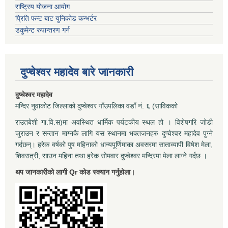
राष्ट्रिय योजना आयोग
प्रिति फन्ट बाट युनिकोड कन्भर्टर
डकुमेन्ट रुपान्तरण गर्न
दुप्चेश्वर महादेव बारे जानकारी
दुप्चेश्वर महादेव
मन्दिर नुवाकोट जिल्लाको दुप्चेश्वर गाँउपलिका वडाँ नं. ६ (साविकको
राउतबेशी गा.वि.स)मा अवस्थित धार्मिक पर्यटकीय स्थल हो । विशेषगरि जोडी
जुराउन र सन्तान माग्नकै लागि यस स्थानमा भक्तजनहरु दुप्चेश्वर महादेव पुग्ने
गर्दछन्। हरेक वर्षको पुष महिनाको धान्यपूर्णिमाका अवसरमा साताव्यापी विषेश मेला,
शिवरात्री, साउन महिना तथा हरेक सोमवार दुप्चेश्वर मन्दिरमा मेला लाग्ने गर्दछ ।
थप जानकारीको लागी Qr कोड स्क्यान गर्नुहोला।