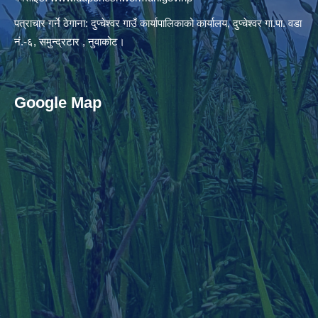
पत्राचार गर्ने ठेगाना: दुप्चेश्वर गाउँ कार्यापालिकाको कार्यालय, दुप्चेश्वर गा.पा. वडा
नं.-६, समुन्द्रटार , नुवाकोट।
Google Map