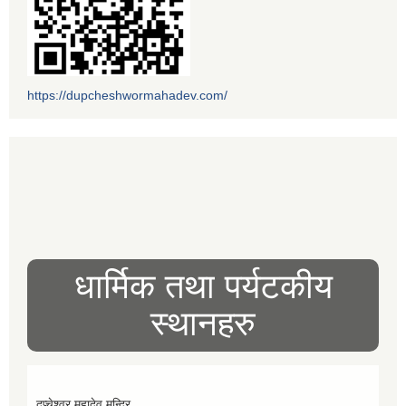
https://dupcheshwormahadev.com/
धार्मिक तथा पर्यटकीय
स्थानहरु
दुप्चेश्वर महादेव मन्दिर