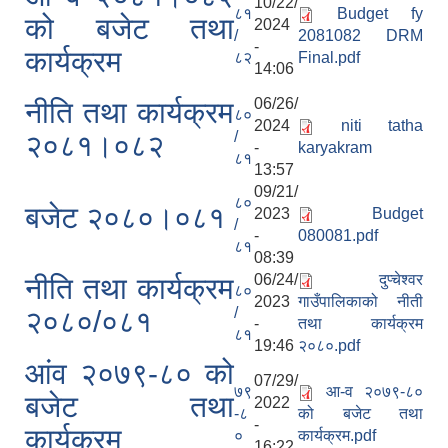
10/22/
८१
Budget fy
को बजेट तथा
2024
/
2081082 DRM
-
कार्यक्रम
८२
Final.pdf
14:06
06/26/
नीति तथा कार्यक्रम
८०
2024
niti tatha
/
२०८१।०८२
-
karyakram
८१
13:57
09/21/
८०
बजेट २०८०।०८१
2023
Budget
/
-
080081.pdf
८१
08:39
06/24/
दुप्चेश्वर
नीति तथा कार्यक्रम
८०
2023
गाउँपालिकाको नीती
/
२०८०/०८१
-
तथा कार्यक्रम
८१
19:46
२०८०.pdf
आंव २०७९-८० को
07/29/
७९
आ-व २०७९-८०
बजेट तथा
2022
-८
को बजेट तथा
-
कार्यक्रम
०
कार्यक्रम.pdf
16:22