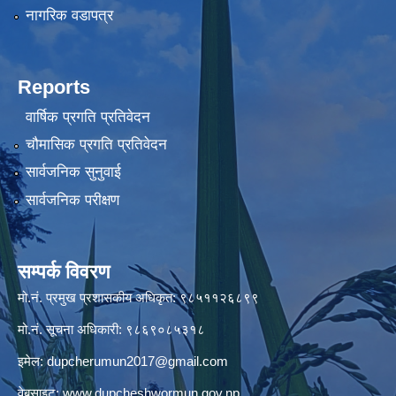
नागरिक वडापत्र
Reports
वार्षिक प्रगति प्रतिवेदन
चौमासिक प्रगति प्रतिवेदन
सार्वजनिक सुनुवाई
सार्वजनिक परीक्षण
सम्पर्क विवरण
मो.नं. प्रमुख प्रशासकीय अधिकृत: ९८५११२६८९९
मो.नं. सूचना अधिकारी: ९८६९०८५३१८
इमेल:
dupcherumun2017@gmail.com
वेबसाइट:
www.dupcheshwormun.gov.np