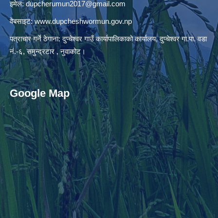
इमेल:
dupcherumun2017@gmail.com
वेबसाइट:
www.dupcheshwormun.gov.np
पत्राचार गर्ने ठेगाना: दुप्चेश्वर गाउँ कार्यापालिकाको कार्यालय, दुप्चेश्वर गा.पा. वडा
नं.-६, समुन्द्रटार , नुवाकोट।
Google Map