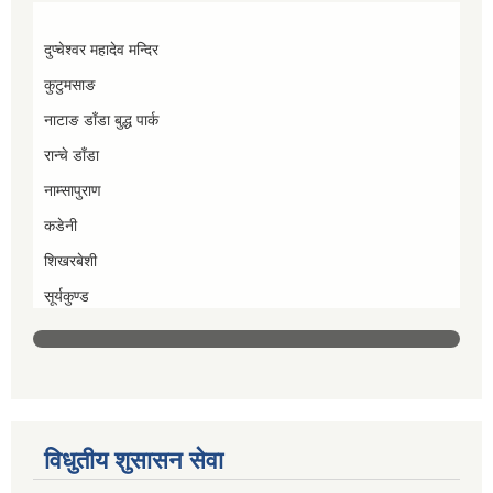
दुप्चेश्वर महादेव मन्दिर
कुटुमसाङ
नाटाङ डाँडा बुद्ध पार्क
रान्चे डाँडा
नाम्सापुराण
कडेनी
शिखरबेशी
सूर्यकुण्ड
विधुतीय शुसासन सेवा