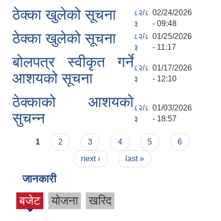
ठेक्का खुलेको सूचना
८२/८
02/24/2026
३
- 09:48
ठेक्का खुलेको सूचना
८२/८
01/25/2026
३
- 11:17
बोलपत्र स्वीकृत गर्ने
८२/८
01/17/2026
आशयको सूचना
३
- 12:10
ठेक्काको आशयको
८२/८
01/03/2026
सुचन्न
३
- 18:57
Pages
1
2
3
4
5
6
next ›
last »
जानकारी
बजेट
योजना
खरिद