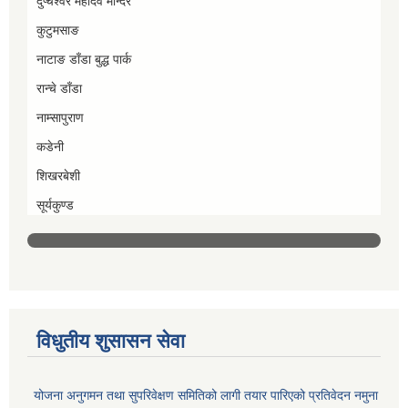
दुप्चेश्वर महादेव मन्दिर
कुटुमसाङ
नाटाङ डाँडा बुद्ध पार्क
रान्चे डाँडा
नाम्सापुराण
कडेनी
शिखरबेशी
सूर्यकुण्ड
विधुतीय शुसासन सेवा
योजना अनुगमन तथा सुपरिवेक्षण समितिको लागी तयार पारिएको प्रतिवेदन नमुना