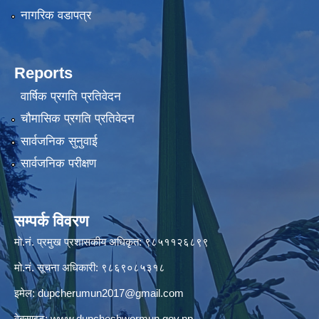
नागरिक वडापत्र
Reports
वार्षिक प्रगति प्रतिवेदन
चौमासिक प्रगति प्रतिवेदन
सार्वजनिक सुनुवाई
सार्वजनिक परीक्षण
सम्पर्क विवरण
मो.नं. प्रमुख प्रशासकीय अधिकृत: ९८५११२६८९९
मो.नं. सूचना अधिकारी: ९८६९०८५३१८
इमेल:
dupcherumun2017@gmail.com
वेबसाइट:
www.dupcheshwormun.gov.np