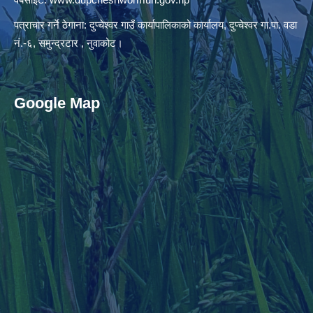
पत्राचार गर्ने ठेगाना: दुप्चेश्वर गाउँ कार्यापालिकाको कार्यालय, दुप्चेश्वर गा.पा. वडा
नं.-६, समुन्द्रटार , नुवाकोट।
Google Map