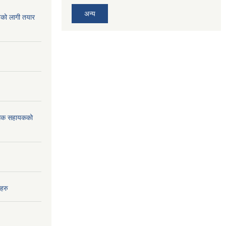
अन्य
िको लागी तयार
विधिक सहायकको
हरु