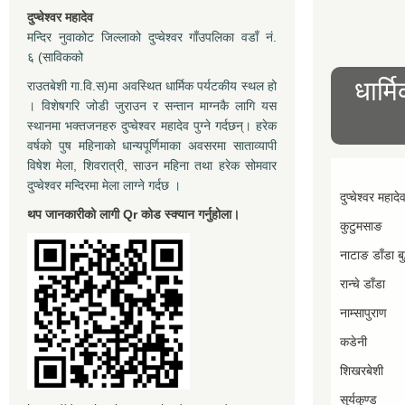
दुप्चेश्वर महादेव
मन्दिर नुवाकोट जिल्लाको दुप्चेश्वर गाँउपलिका वडाँ नं.
६ (साविकको
धार्म
राउतबेशी गा.वि.स)मा अवस्थित धार्मिक पर्यटकीय स्थल हो
। विशेषगरि जोडी जुराउन र सन्तान माग्नकै लागि यस
स्थानमा भक्तजनहरु दुप्चेश्वर महादेव पुग्ने गर्दछन्। हरेक
वर्षको पुष महिनाको धान्यपूर्णिमाका अवसरमा साताव्यापी
विषेश मेला, शिवरात्री, साउन महिना तथा हरेक सोमवार
दुप्चेश्वर मन्दिरमा मेला लाग्ने गर्दछ ।
दुप्चेश्वर महादे
थप जानकारीको लागी Qr कोड स्क्यान गर्नुहोला।
कुटुमसाङ
नाटाङ डाँडा बुद
रान्चे डाँडा
नाम्सापुराण
कडेनी
शिखरबेशी
सूर्यकुण्ड