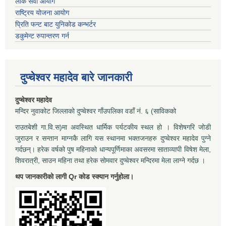
लोक सेवा आयोग
राष्ट्रिय योजना आयोग
प्रिति फन्ट बाट युनिकोड कन्भर्टर
डकुमेन्ट रुपान्तरण गर्न
दुप्चेश्वर महादेव बारे जानकारी
दुप्चेश्वर महादेव
मन्दिर नुवाकोट जिल्लाको दुप्चेश्वर गाँउपलिका वडाँ नं. ६ (साविकको
राउतबेशी गा.वि.स)मा अवस्थित धार्मिक पर्यटकीय स्थल हो । विशेषगरि जोडी
जुराउन र सन्तान माग्नकै लागि यस स्थानमा भक्तजनहरु दुप्चेश्वर महादेव पुग्ने
गर्दछन्। हरेक वर्षको पुष महिनाको धान्यपूर्णिमाका अवसरमा साताव्यापी विषेश मेला,
शिवरात्री, साउन महिना तथा हरेक सोमवार दुप्चेश्वर मन्दिरमा मेला लाग्ने गर्दछ ।
थप जानकारीको लागी Qr कोड स्क्यान गर्नुहोला।