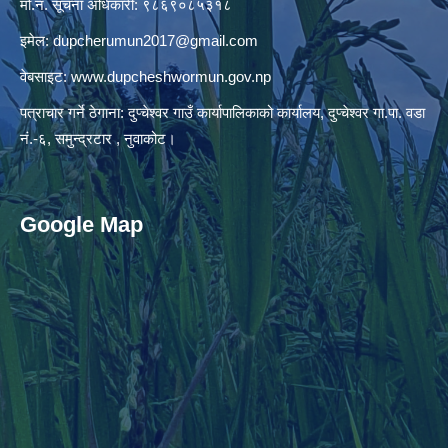
मो.नं. सूचना अधिकारी: ९८६९०८५३१८
इमेल:
dupcherumun2017@gmail.com
वेबसाइट:
www.dupcheshwormun.gov.np
पत्राचार गर्ने ठेगाना: दुप्चेश्वर गाउँ कार्यापालिकाको कार्यालय, दुप्चेश्वर गा.पा. वडा
नं.-६, समुन्द्रटार , नुवाकोट।
Google Map