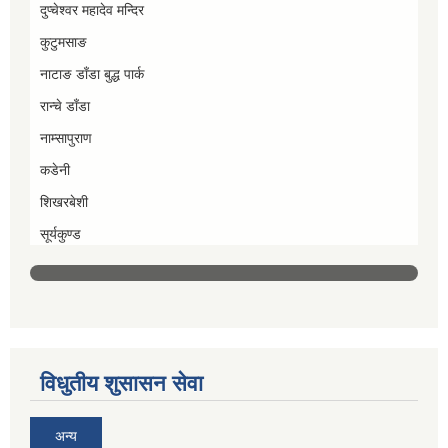
दुप्चेश्वर महादेव मन्दिर
कुटुमसाङ
नाटाङ डाँडा बुद्ध पार्क
रान्चे डाँडा
नाम्सापुराण
कडेनी
शिखरबेशी
सूर्यकुण्ड
विधुतीय शुसासन सेवा
अन्य