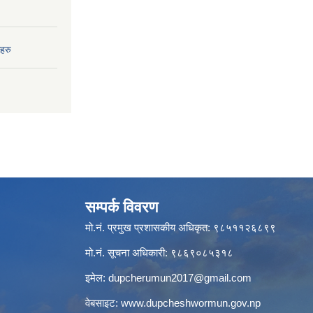
हरु
सम्पर्क विवरण
मो.नं. प्रमुख प्रशासकीय अधिकृत: ९८५११२६८९९
मो.नं. सूचना अधिकारी: ९८६९०८५३१८
इमेल:
dupcherumun2017@gmail.com
वेबसाइट:
www.dupcheshwormun.gov.np