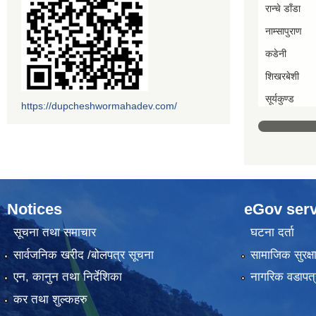
रान्चे डाँडा
नाम्सापुराण
कडेनी
शिखरबेशी
सूर्यकुण्ड
https://dupcheshwormahadev.com/
Notices
eGov serv
सूचना तथा समाचार
घटना दर्ता
सार्वजनिक खरीद /बोलपत्र सूचना
सामाजिक सुरक्ष
एन, कानुन तथा निर्देशिका
नागरिक वडापत्
कर तथा शुल्कहरु