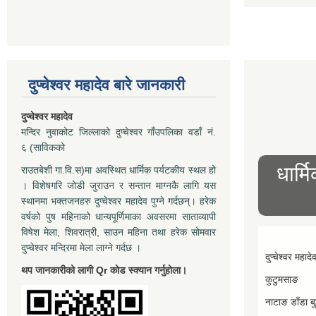
दुप्चेश्वर महादेव बारे जानकारी
दुप्चेश्वर महादेव
मन्दिर नुवाकोट जिल्लाको दुप्चेश्वर गाँउपलिका वडाँ नं.
६ (साविकको
धार्म
राउतबेशी गा.वि.स)मा अवस्थित धार्मिक पर्यटकीय स्थल हो
। विशेषगरि जोडी जुराउन र सन्तान माग्नकै लागि यस
स्थानमा भक्तजनहरु दुप्चेश्वर महादेव पुग्ने गर्दछन्। हरेक
वर्षको पुष महिनाको धान्यपूर्णिमाका अवसरमा साताव्यापी
विषेश मेला, शिवरात्री, साउन महिना तथा हरेक सोमवार
दुप्चेश्वर मन्दिरमा मेला लाग्ने गर्दछ ।
दुप्चेश्वर महादे
थप जानकारीको लागी Qr कोड स्क्यान गर्नुहोला।
कुटुमसाङ
नाटाङ डाँडा बुद