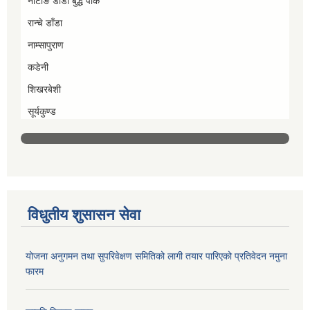
नाटाङ डाँडा बुद्ध पार्क
रान्चे डाँडा
नाम्सापुराण
कडेनी
शिखरबेशी
सूर्यकुण्ड
विधुतीय शुसासन सेवा
योजना अनुगमन तथा सुपरिवेक्षण समितिको लागी तयार पारिएको प्रतिवेदन नमुना
फारम