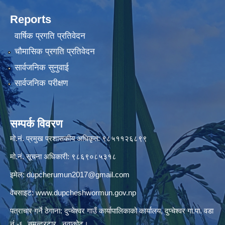
Reports
वार्षिक प्रगति प्रतिवेदन
चौमासिक प्रगति प्रतिवेदन
सार्वजनिक सुनुवाई
सार्वजनिक परीक्षण
सम्पर्क विवरण
मो.नं. प्रमुख प्रशासकीय अधिकृत: ९८५११२६८९९
मो.नं. सूचना अधिकारी: ९८६९०८५३१८
इमेल:
dupcherumun2017@gmail.com
वेबसाइट:
www.dupcheshwormun.gov.np
पत्राचार गर्ने ठेगाना: दुप्चेश्वर गाउँ कार्यापालिकाको कार्यालय, दुप्चेश्वर गा.पा. वडा
नं.-६, समुन्द्रटार , नुवाकोट।