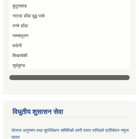
कुटुमसाङ
नाटाङ डाँडा बुद्ध पार्क
रान्चे डाँडा
नाम्सापुराण
कडेनी
शिखरबेशी
सूर्यकुण्ड
विधुतीय शुसासन सेवा
योजना अनुगमन तथा सुपरिवेक्षण समितिको लागी तयार पारिएको प्रतिवेदन नमुना
फारम