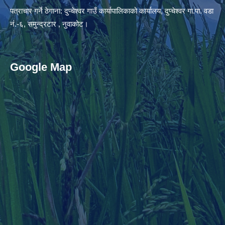
पत्राचार गर्ने ठेगाना: दुप्चेश्वर गाउँ कार्यापालिकाको कार्यालय, दुप्चेश्वर गा.पा. वडा
नं.-६, समुन्द्रटार , नुवाकोट।
Google Map