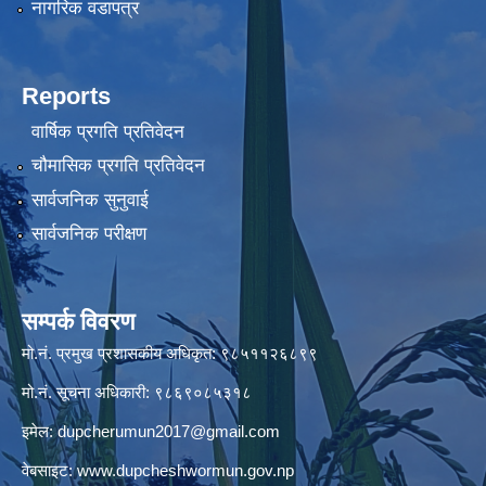
नागरिक वडापत्र
Reports
वार्षिक प्रगति प्रतिवेदन
चौमासिक प्रगति प्रतिवेदन
सार्वजनिक सुनुवाई
सार्वजनिक परीक्षण
सम्पर्क विवरण
मो.नं. प्रमुख प्रशासकीय अधिकृत: ९८५११२६८९९
मो.नं. सूचना अधिकारी: ९८६९०८५३१८
इमेल:
dupcherumun2017@gmail.com
वेबसाइट:
www.dupcheshwormun.gov.np