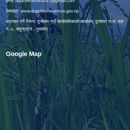
इमेल:
dupcherumun2017@gmail.com
वेबसाइट:
www.dupcheshwormun.gov.np
पत्राचार गर्ने ठेगाना: दुप्चेश्वर गाउँ कार्यापालिकाको कार्यालय, दुप्चेश्वर गा.पा. वडा
नं.-६, समुन्द्रटार , नुवाकोट।
Google Map