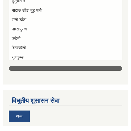
कुटुमसाङ
नाटाङ डाँडा बुद्ध पार्क
रान्चे डाँडा
नाम्सापुराण
कडेनी
शिखरबेशी
सूर्यकुण्ड
विधुतीय शुसासन सेवा
अन्य