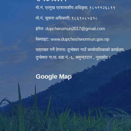
मो.नं. प्रमुख प्रशासकीय अधिकृत: ९८५११२६८९९
मो.नं. सूचना अधिकारी: ९८६९०८५३१८
इमेल:
dupcherumun2017@gmail.com
वेबसाइट:
www.dupcheshwormun.gov.np
पत्राचार गर्ने ठेगाना: दुप्चेश्वर गाउँ कार्यापालिकाको कार्यालय,
दुप्चेश्वर गा.पा. वडा नं.-६, समुन्द्रटार , नुवाकोट।
Google Map