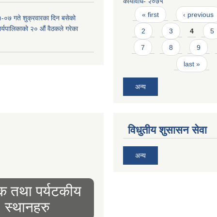
कार्यविधि- २०७५
Pages
« first
‹ previous
-०७ गते शुक्रवारका दिन बसेको
 कार्यपालिकाको २० औं वैठकले गरेका
2
3
4
5
7
8
9
last »
अन्य
विधुतीय शुसासन सेवा
अन्य
िक तथा पर्यटकीय
स्थानहरु