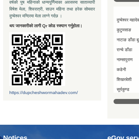
वर्षको पुष महिनाको धान्यपूर्णिमाका अवसरमा साताव्यापी
विषेश मेला, शिवरात्री, साउन महिना तथा हरेक सोमवार
दुप्चेश्वर मन्दिरमा मेला लाग्ने गर्दछ ।
दुप्चेश्वर महादे
थप जानकारीको लागी Qr कोड स्क्यान गर्नुहोला।
कुटुमसाङ
नाटाङ डाँडा बुद
रान्चे डाँडा
नाम्सापुराण
कडेनी
शिखरबेशी
सूर्यकुण्ड
https://dupcheshwormahadev.com/
Notices
eGov serv