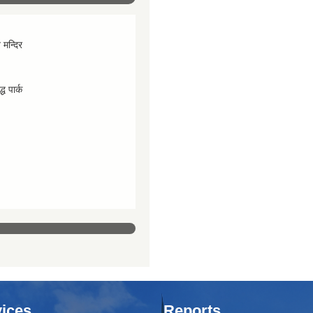
व मन्दिर
्ध पार्क
ices
Reports