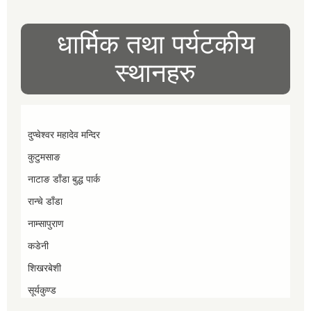
धार्मिक तथा पर्यटकीय
स्थानहरु
दुप्चेश्वर महादेव मन्दिर
कुटुमसाङ
नाटाङ डाँडा बुद्ध पार्क
रान्चे डाँडा
नाम्सापुराण
कडेनी
शिखरबेशी
सूर्यकुण्ड