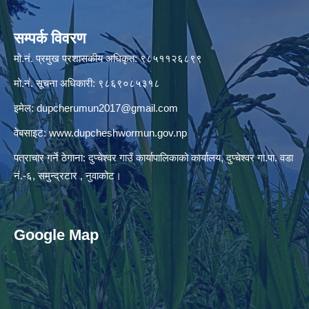
सम्पर्क विवरण
मो.नं. प्रमुख प्रशासकीय अधिकृत: ९८५११२६८९९
मो.नं. सूचना अधिकारी: ९८६९०८५३१८
इमेल:
dupcherumun2017@gmail.com
वेबसाइट:
www.dupcheshwormun.gov.np
पत्राचार गर्ने ठेगाना: दुप्चेश्वर गाउँ कार्यापालिकाको कार्यालय, दुप्चेश्वर गा.पा. वडा
नं.-६, समुन्द्रटार , नुवाकोट।
Google Map