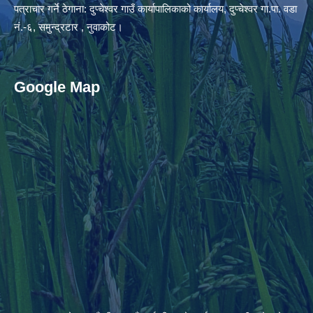
पत्राचार गर्ने ठेगाना: दुप्चेश्वर गाउँ कार्यापालिकाको कार्यालय, दुप्चेश्वर गा.पा. वडा
नं.-६, समुन्द्रटार , नुवाकोट।
Google Map