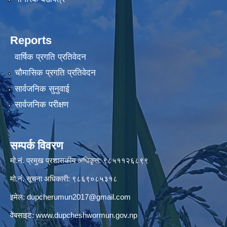
Reports
वार्षिक प्रगति प्रतिवेदन
चौमासिक प्रगति प्रतिवेदन
सार्वजनिक सुनुवाई
सार्वजनिक परीक्षण
सम्पर्क विवरण
मो.नं. प्रमुख प्रशासकीय अधिकृत: ९८५११२६८९९
मो.नं. सूचना अधिकारी: ९८६९०८५३१८
इमेल:
dupcherumun2017@gmail.com
वेबसाइट:
www.dupcheshwormun.gov.np