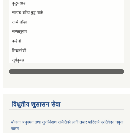
कुटुमसाङ
नाटाङ डाँडा बुद्ध पार्क
रान्चे डाँडा
नाम्सापुराण
कडेनी
शिखरबेशी
सूर्यकुण्ड
विधुतीय शुसासन सेवा
योजना अनुगमन तथा सुपरिवेक्षण समितिको लागी तयार पारिएको प्रतिवेदन नमुना
फारम