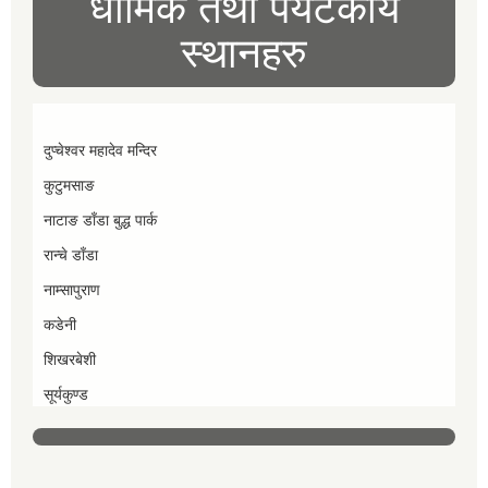
धार्मिक तथा पर्यटकीय
स्थानहरु
दुप्चेश्वर महादेव मन्दिर
कुटुमसाङ
नाटाङ डाँडा बुद्ध पार्क
रान्चे डाँडा
नाम्सापुराण
कडेनी
शिखरबेशी
सूर्यकुण्ड