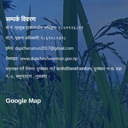
सम्पर्क विवरण
मो.नं. प्रमुख प्रशासकीय अधिकृत: ९८५११२६८९९
मो.नं. सूचना अधिकारी: ९८६९०८५३१८
इमेल:
dupcherumun2017@gmail.com
वेबसाइट:
www.dupcheshwormun.gov.np
पत्राचार गर्ने ठेगाना: दुप्चेश्वर गाउँ कार्यापालिकाको कार्यालय, दुप्चेश्वर गा.पा. वडा
नं.-६, समुन्द्रटार , नुवाकोट।
Google Map