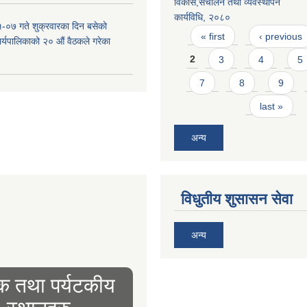
विकास,सँचालन तथा व्यवस्थापन
कार्यविधि, २०८०
-०७ गते शुक्रवारका दिन बसेको
Pages
« first
‹ previous
 कार्यपालिकाको २० औं वैठकले गरेका
2
3
4
5
7
8
9
last »
अन्य
विधुतीय शुसासन सेवा
अन्य
िक तथा पर्यटकीय