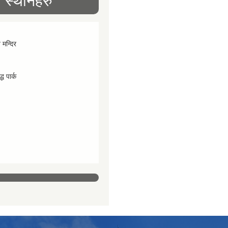
स्थानहरु
व मन्दिर
्ध पार्क