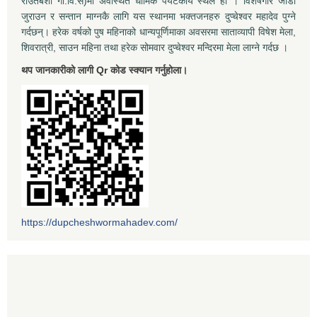
राउतबेशी गा.वि.स)मा अवस्थित धार्मिक पर्यटकीय स्थल हो । विशेषगरि जोडी
जुराउन र सन्तान माग्नकै लागि यस स्थानमा भक्तजनहरु दुप्चेश्वर महादेव पुग्ने
गर्दछन्। हरेक वर्षको पुष महिनाको धान्यपूर्णिमाका अवसरमा साताव्यापी विषेश मेला,
शिवरात्री, साउन महिना तथा हरेक सोमवार दुप्चेश्वर मन्दिरमा मेला लाग्ने गर्दछ ।
थप जानकारीको लागी Qr कोड स्क्यान गर्नुहोला।
https://dupcheshwormahadev.com/