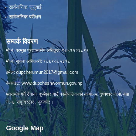
सार्वजनिक सुनुवाई
सार्वजनिक परीक्षण
सम्पर्क विवरण
मो.नं. प्रमुख प्रशासकीय अधिकृत: ९८५११२६८९९
मो.नं. सूचना अधिकारी: ९८६९०८५३१८
इमेल:
dupcherumun2017@gmail.com
वेबसाइट:
www.dupcheshwormun.gov.np
पत्राचार गर्ने ठेगाना: दुप्चेश्वर गाउँ कार्यापालिकाको कार्यालय, दुप्चेश्वर गा.पा. वडा
नं.-६, समुन्द्रटार , नुवाकोट।
Google Map