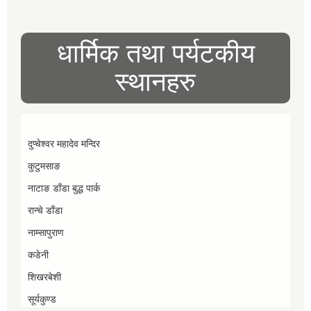
धार्मिक तथा पर्यटकीय
स्थानहरु
दुप्चेश्वर महादेव मन्दिर
कुटुमसाङ
नाटाङ डाँडा बुद्ध पार्क
रान्चे डाँडा
नाम्सापुराण
कडेनी
शिखरबेशी
सूर्यकुण्ड