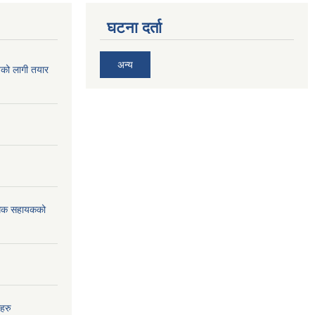
घटना दर्ता
अन्य
िको लागी तयार
विधिक सहायकको
हरु