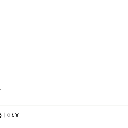
ा
८३।०८४