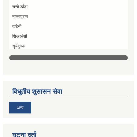
रान्चे डाँडा
नाम्सापुराण
कडेनी
शिखरबेशी
सूर्यकुण्ड
विधुतीय शुसासन सेवा
अन्य
घटना दर्ता