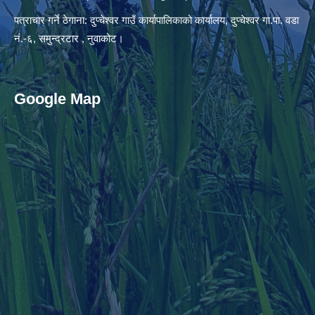
पत्राचार गर्ने ठेगाना: दुप्चेश्वर गाउँ कार्यापालिकाको कार्यालय, दुप्चेश्वर गा.पा. वडा
नं.-६, समुन्द्रटार , नुवाकोट।
Google Map