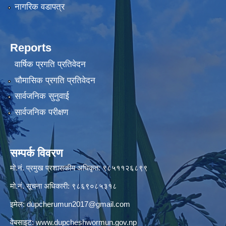
नागरिक वडापत्र
Reports
वार्षिक प्रगति प्रतिवेदन
चौमासिक प्रगति प्रतिवेदन
सार्वजनिक सुनुवाई
सार्वजनिक परीक्षण
सम्पर्क विवरण
मो.नं. प्रमुख प्रशासकीय अधिकृत: ९८५११२६८९९
मो.नं. सूचना अधिकारी: ९८६९०८५३१८
इमेल:
dupcherumun2017@gmail.com
वेबसाइट:
www.dupcheshwormun.gov.np