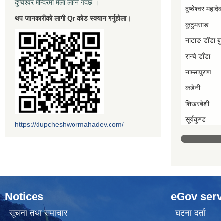
दुप्चेश्वर मन्दिरमा मेला लाग्ने गर्दछ ।
दुप्चेश्वर महादे
थप जानकारीको लागी Qr कोड स्क्यान गर्नुहोला।
कुटुमसाङ
नाटाङ डाँडा बुद
रान्चे डाँडा
नाम्सापुराण
कडेनी
शिखरबेशी
सूर्यकुण्ड
https://dupcheshwormahadev.com/
Notices
eGov serv
सूचना तथा समाचार
घटना दर्ता