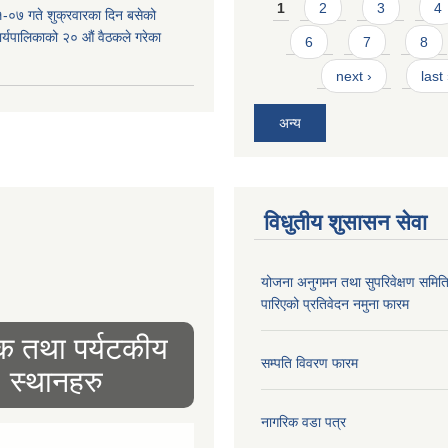
Pages
1
2
3
4
-०७ गते शुक्रवारका दिन बसेको
 कार्यपालिकाको २० औं वैठकले गरेका
6
7
8
next ›
last
अन्य
विधुतीय शुसासन सेवा
योजना अनुगमन तथा सुपरिवेक्षण समित
पारिएको प्रतिवेदन नमुना फारम
िक तथा पर्यटकीय
सम्पति विवरण फारम
स्थानहरु
नागरिक वडा पत्र