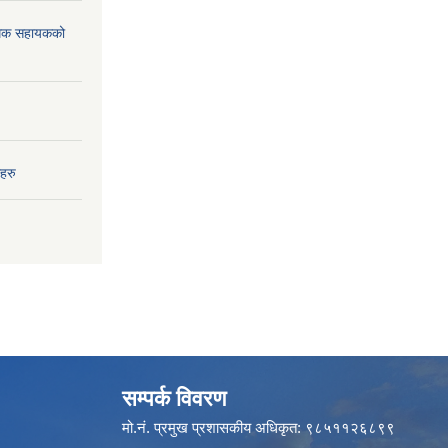
विधिक सहायकको
हरु
सम्पर्क विवरण
मो.नं. प्रमुख प्रशासकीय अधिकृत: ९८५११२६८९९