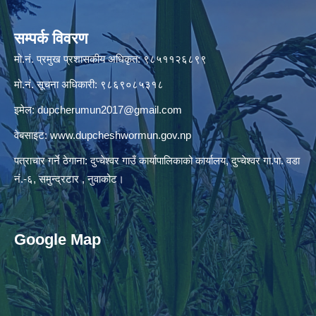
सम्पर्क विवरण
मो.नं. प्रमुख प्रशासकीय अधिकृत: ९८५११२६८९९
मो.नं. सूचना अधिकारी: ९८६९०८५३१८
इमेल:
dupcherumun2017@gmail.com
वेबसाइट:
www.dupcheshwormun.gov.np
पत्राचार गर्ने ठेगाना: दुप्चेश्वर गाउँ कार्यापालिकाको कार्यालय, दुप्चेश्वर गा.पा. वडा
नं.-६, समुन्द्रटार , नुवाकोट।
Google Map