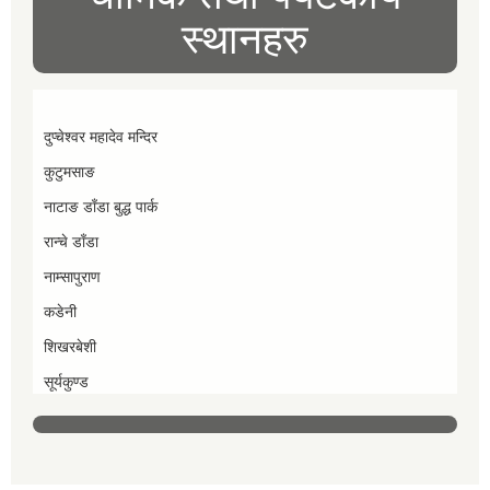
स्थानहरु
दुप्चेश्वर महादेव मन्दिर
कुटुमसाङ
नाटाङ डाँडा बुद्ध पार्क
रान्चे डाँडा
नाम्सापुराण
कडेनी
शिखरबेशी
सूर्यकुण्ड