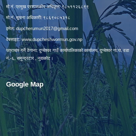
मो.नं. प्रमुख प्रशासकीय अधिकृत: ९८५११२६८९९
मो.नं. सूचना अधिकारी: ९८६९०८५३१८
इमेल:
dupcherumun2017@gmail.com
वेबसाइट:
www.dupcheshwormun.gov.np
पत्राचार गर्ने ठेगाना: दुप्चेश्वर गाउँ कार्यापालिकाको कार्यालय, दुप्चेश्वर गा.पा. वडा
नं.-६, समुन्द्रटार , नुवाकोट।
Google Map