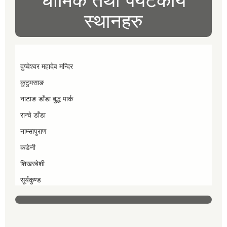
धार्मिक तथा पर्यटकीय
स्थानहरु
दुप्चेश्वर महादेव मन्दिर
कुटुमसाङ
नाटाङ डाँडा बुद्ध पार्क
रान्चे डाँडा
नाम्सापुराण
कडेनी
शिखरबेशी
सूर्यकुण्ड