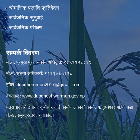
चौमासिक प्रगति प्रतिवेदन
सार्वजनिक सुनुवाई
सार्वजनिक परीक्षण
सम्पर्क विवरण
मो.नं. प्रमुख प्रशासकीय अधिकृत: ९८५११२६८९९
मो.नं. सूचना अधिकारी: ९८६९०८५३१८
इमेल:
dupcherumun2017@gmail.com
वेबसाइट:
www.dupcheshwormun.gov.np
पत्राचार गर्ने ठेगाना: दुप्चेश्वर गाउँ कार्यापालिकाको कार्यालय, दुप्चेश्वर गा.पा. वडा
नं.-६, समुन्द्रटार , नुवाकोट।