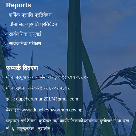
Reports
वार्षिक प्रगति प्रतिवेदन
चौमासिक प्रगति प्रतिवेदन
सार्वजनिक सुनुवाई
सार्वजनिक परीक्षण
सम्पर्क विवरण
मो.नं. प्रमुख प्रशासकीय अधिकृत: ९८५११२६८९९
मो.नं. सूचना अधिकारी: ९८६९०८५३१८
इमेल:
dupcherumun2017@gmail.com
वेबसाइट:
www.dupcheshwormun.gov.np
पत्राचार गर्ने ठेगाना: दुप्चेश्वर गाउँ कार्यापालिकाको कार्यालय, दुप्चेश्वर गा.पा. वडा
नं.-६, समुन्द्रटार , नुवाकोट।