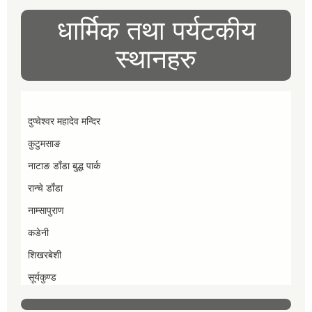
धार्मिक तथा पर्यटकीय
स्थानहरु
दुप्चेश्वर महादेव मन्दिर
कुटुमसाङ
नाटाङ डाँडा बुद्ध पार्क
रान्चे डाँडा
नाम्सापुराण
कडेनी
शिखरबेशी
सूर्यकुण्ड