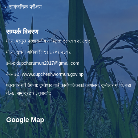
सार्वजनिक परीक्षण
सम्पर्क विवरण
मो.नं. प्रमुख प्रशासकीय अधिकृत: ९८५११२६८९९
मो.नं. सूचना अधिकारी: ९८६९०८५३१८
इमेल:
dupcherumun2017@gmail.com
वेबसाइट:
www.dupcheshwormun.gov.np
पत्राचार गर्ने ठेगाना: दुप्चेश्वर गाउँ कार्यापालिकाको कार्यालय, दुप्चेश्वर गा.पा. वडा
नं.-६, समुन्द्रटार , नुवाकोट।
Google Map