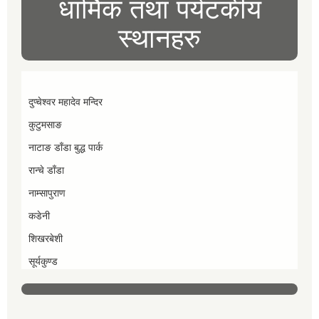
धार्मिक तथा पर्यटकीय
स्थानहरु
दुप्चेश्वर महादेव मन्दिर
कुटुमसाङ
नाटाङ डाँडा बुद्ध पार्क
रान्चे डाँडा
नाम्सापुराण
कडेनी
शिखरबेशी
सूर्यकुण्ड