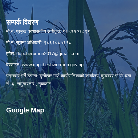
सम्पर्क विवरण
मो.नं. प्रमुख प्रशासकीय अधिकृत: ९८५११२६८९९
मो.नं. सूचना अधिकारी: ९८६९०८५३१८
इमेल:
dupcherumun2017@gmail.com
वेबसाइट:
www.dupcheshwormun.gov.np
पत्राचार गर्ने ठेगाना: दुप्चेश्वर गाउँ कार्यापालिकाको कार्यालय, दुप्चेश्वर गा.पा. वडा
नं.-६, समुन्द्रटार , नुवाकोट।
Google Map