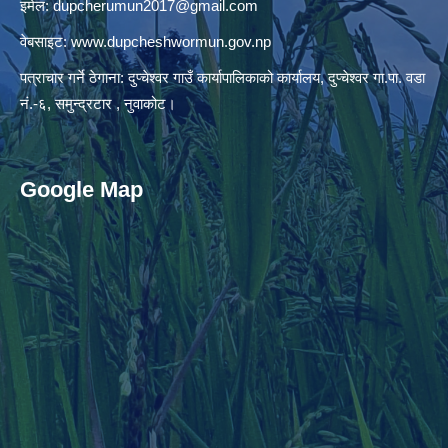
इमेल:
dupcherumun2017@gmail.com
वेबसाइट:
www.dupcheshwormun.gov.np
पत्राचार गर्ने ठेगाना: दुप्चेश्वर गाउँ कार्यापालिकाको कार्यालय, दुप्चेश्वर गा.पा. वडा
नं.-६, समुन्द्रटार , नुवाकोट।
Google Map