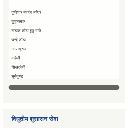
दुप्चेश्वर महादेव मन्दिर
कुटुमसाङ
नाटाङ डाँडा बुद्ध पार्क
रान्चे डाँडा
नाम्सापुराण
कडेनी
शिखरबेशी
सूर्यकुण्ड
विधुतीय शुसासन सेवा