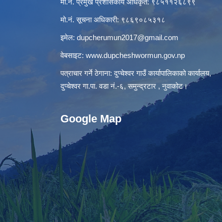
मो.नं. प्रमुख प्रशासकीय अधिकृत: ९८५११२६८९९
मो.नं. सूचना अधिकारी: ९८६९०८५३१८
इमेल:
dupcherumun2017@gmail.com
वेबसाइट:
www.dupcheshwormun.gov.np
पत्राचार गर्ने ठेगाना: दुप्चेश्वर गाउँ कार्यापालिकाको कार्यालय,
दुप्चेश्वर गा.पा. वडा नं.-६, समुन्द्रटार , नुवाकोट।
Google Map