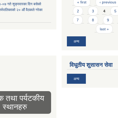
Pages
« first
‹ previous
-०७ गते शुक्रवारका दिन बसेको
 कार्यपालिकाको २० औं वैठकले गरेका
2
3
4
5
7
8
9
last »
अन्य
विधुतीय शुसासन सेवा
अन्य
िक तथा पर्यटकीय
स्थानहरु