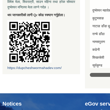
विषेश मेला, शिवरात्री, साउन महिना तथा हरेक सोमवार
दुप्चेश्वर मन्दिरमा मेला लाग्ने गर्दछ ।
दुप्चेश्वर महादे
थप जानकारीको लागी Qr कोड स्क्यान गर्नुहोला।
कुटुमसाङ
नाटाङ डाँडा बुद
रान्चे डाँडा
नाम्सापुराण
कडेनी
शिखरबेशी
सूर्यकुण्ड
https://dupcheshwormahadev.com/
Notices
eGov serv