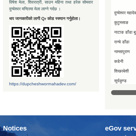
विषेश मेला, शिवरात्री, साउन महिना तथा हरेक सोमवार
दुप्चेश्वर मन्दिरमा मेला लाग्ने गर्दछ ।
दुप्चेश्वर महादे
थप जानकारीको लागी Qr कोड स्क्यान गर्नुहोला।
कुटुमसाङ
नाटाङ डाँडा बुद
रान्चे डाँडा
नाम्सापुराण
कडेनी
शिखरबेशी
सूर्यकुण्ड
https://dupcheshwormahadev.com/
Notices
eGov serv