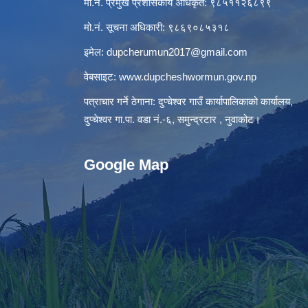
मो.नं. प्रमुख प्रशासकीय अधिकृत: ९८५११२६८९९
मो.नं. सूचना अधिकारी: ९८६९०८५३१८
इमेल:
dupcherumun2017@gmail.com
वेबसाइट:
www.dupcheshwormun.gov.np
पत्राचार गर्ने ठेगाना: दुप्चेश्वर गाउँ कार्यापालिकाको कार्यालय,
दुप्चेश्वर गा.पा. वडा नं.-६, समुन्द्रटार , नुवाकोट।
Google Map