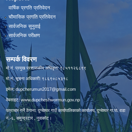
वार्षिक प्रगति प्रतिवेदन
चौमासिक प्रगति प्रतिवेदन
सार्वजनिक सुनुवाई
सार्वजनिक परीक्षण
सम्पर्क विवरण
मो.नं. प्रमुख प्रशासकीय अधिकृत: ९८५११२६८९९
मो.नं. सूचना अधिकारी: ९८६९०८५३१८
इमेल:
dupcherumun2017@gmail.com
वेबसाइट:
www.dupcheshwormun.gov.np
पत्राचार गर्ने ठेगाना: दुप्चेश्वर गाउँ कार्यापालिकाको कार्यालय, दुप्चेश्वर गा.पा. वडा
नं.-६, समुन्द्रटार , नुवाकोट।