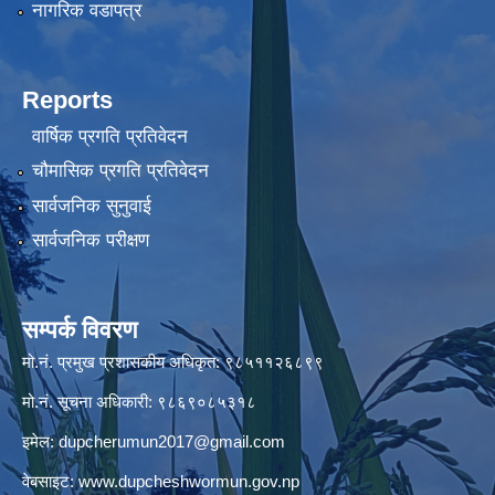
नागरिक वडापत्र
Reports
वार्षिक प्रगति प्रतिवेदन
चौमासिक प्रगति प्रतिवेदन
सार्वजनिक सुनुवाई
सार्वजनिक परीक्षण
सम्पर्क विवरण
मो.नं. प्रमुख प्रशासकीय अधिकृत: ९८५११२६८९९
मो.नं. सूचना अधिकारी: ९८६९०८५३१८
इमेल:
dupcherumun2017@gmail.com
वेबसाइट:
www.dupcheshwormun.gov.np