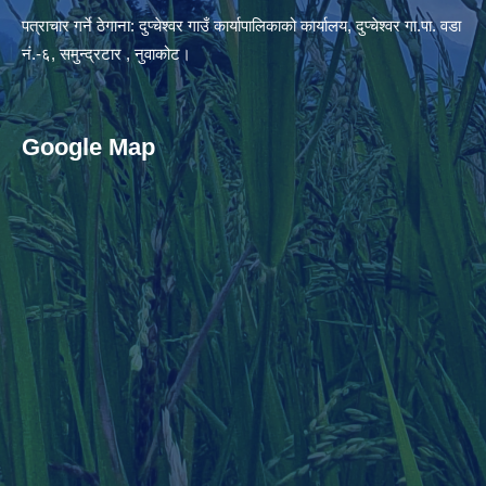
पत्राचार गर्ने ठेगाना: दुप्चेश्वर गाउँ कार्यापालिकाको कार्यालय, दुप्चेश्वर गा.पा. वडा
नं.-६, समुन्द्रटार , नुवाकोट।
Google Map