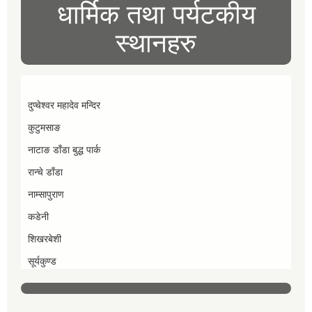
धार्मिक तथा पर्यटकीय
स्थानहरु
दुप्चेश्वर महादेव मन्दिर
कुटुमसाङ
नाटाङ डाँडा बुद्ध पार्क
रान्चे डाँडा
नाम्सापुराण
कडेनी
शिखरबेशी
सूर्यकुण्ड