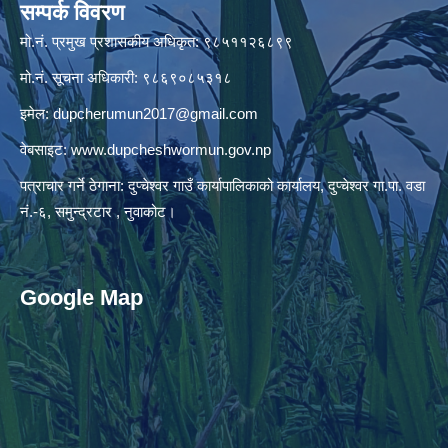
सम्पर्क विवरण
मो.नं. प्रमुख प्रशासकीय अधिकृत: ९८५११२६८९९
मो.नं. सूचना अधिकारी: ९८६९०८५३१८
इमेल:
dupcherumun2017@gmail.com
वेबसाइट:
www.dupcheshwormun.gov.np
पत्राचार गर्ने ठेगाना: दुप्चेश्वर गाउँ कार्यापालिकाको कार्यालय, दुप्चेश्वर गा.पा. वडा
नं.-६, समुन्द्रटार , नुवाकोट।
Google Map