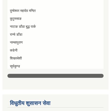
दुप्चेश्वर महादेव मन्दिर
कुटुमसाङ
नाटाङ डाँडा बुद्ध पार्क
रान्चे डाँडा
नाम्सापुराण
कडेनी
शिखरबेशी
सूर्यकुण्ड
विधुतीय शुसासन सेवा