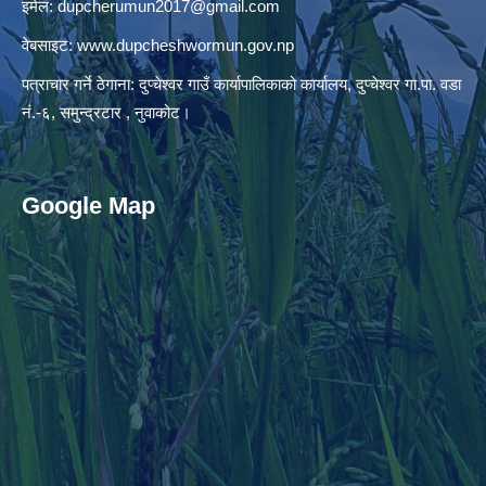
इमेल:
dupcherumun2017@gmail.com
वेबसाइट:
www.dupcheshwormun.gov.np
पत्राचार गर्ने ठेगाना: दुप्चेश्वर गाउँ कार्यापालिकाको कार्यालय, दुप्चेश्वर गा.पा. वडा
नं.-६, समुन्द्रटार , नुवाकोट।
Google Map