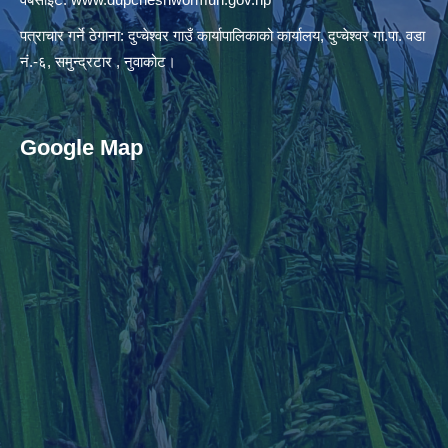
पत्राचार गर्ने ठेगाना: दुप्चेश्वर गाउँ कार्यापालिकाको कार्यालय, दुप्चेश्वर गा.पा. वडा
नं.-६, समुन्द्रटार , नुवाकोट।
Google Map