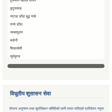
दुप्चेश्वर महादेव मन्दिर
कुटुमसाङ
नाटाङ डाँडा बुद्ध पार्क
रान्चे डाँडा
नाम्सापुराण
कडेनी
शिखरबेशी
सूर्यकुण्ड
विधुतीय शुसासन सेवा
योजना अनुगमन तथा सुपरिवेक्षण समितिको लागी तयार पारिएको प्रतिवेदन नमुना