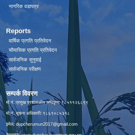
नागरिक वडापत्र
Reports
वार्षिक प्रगति प्रतिवेदन
चौमासिक प्रगति प्रतिवेदन
सार्वजनिक सुनुवाई
सार्वजनिक परीक्षण
सम्पर्क विवरण
मो.नं. प्रमुख प्रशासकीय अधिकृत: ९८५११२६८९९
मो.नं. सूचना अधिकारी: ९८६९०८५३१८
इमेल:
dupcherumun2017@gmail.com
वेबसाइट:
www.dupcheshwormun.gov.np