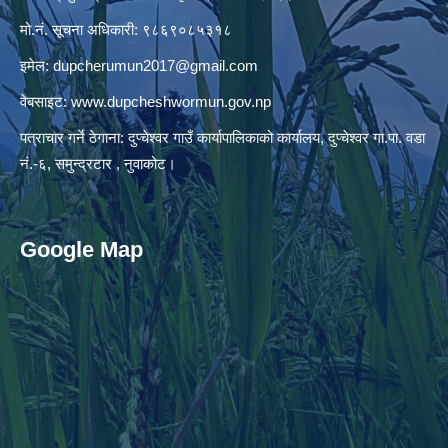
मो.नं. सूचना अधिकारी: ९८६९०८५३१८
इमेल:
dupcherumun2017@gmail.com
वेबसाइट:
www.dupcheshwormun.gov.np
पत्राचार गर्ने ठेगाना: दुप्चेश्वर गाउँ कार्यापालिकाको कार्यालय, दुप्चेश्वर गा.पा. वडा
नं.-६, समुन्द्रटार , नुवाकोट।
Google Map