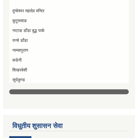
दुप्चेश्वर महादेव मन्दिर
कुटुमसाङ
नाटाङ डाँडा बुद्ध पार्क
रान्चे डाँडा
नाम्सापुराण
कडेनी
शिखरबेशी
सूर्यकुण्ड
विधुतीय शुसासन सेवा