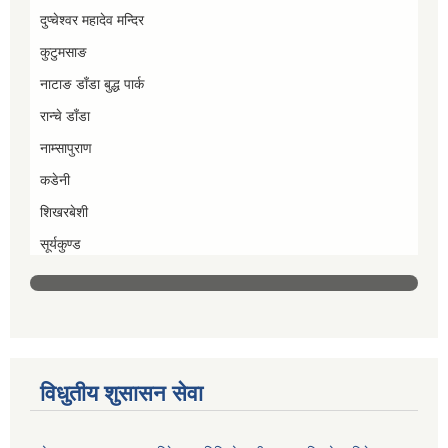
दुप्चेश्वर महादेव मन्दिर
कुटुमसाङ
नाटाङ डाँडा बुद्ध पार्क
रान्चे डाँडा
नाम्सापुराण
कडेनी
शिखरबेशी
सूर्यकुण्ड
विधुतीय शुसासन सेवा