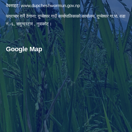
वेबसाइट:
www.dupcheshwormun.gov.np
पत्राचार गर्ने ठेगाना: दुप्चेश्वर गाउँ कार्यापालिकाको कार्यालय, दुप्चेश्वर गा.पा. वडा
नं.-६, समुन्द्रटार , नुवाकोट।
Google Map