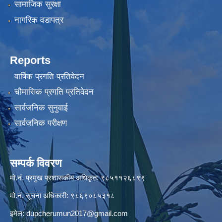
सामाजिक सुरक्षा
नागरिक वडापत्र
Reports
वार्षिक प्रगति प्रतिवेदन
चौमासिक प्रगति प्रतिवेदन
सार्वजनिक सुनुवाई
सार्वजनिक परीक्षण
सम्पर्क विवरण
मो.नं. प्रमुख प्रशासकीय अधिकृत: ९८५११२६८९९
मो.नं. सूचना अधिकारी: ९८६९०८५३१८
इमेल:
dupcherumun2017@gmail.com