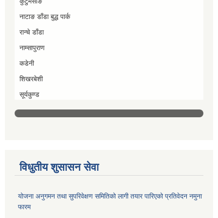
कुटुमसाङ
नाटाङ डाँडा बुद्ध पार्क
रान्चे डाँडा
नाम्सापुराण
कडेनी
शिखरबेशी
सूर्यकुण्ड
विधुतीय शुसासन सेवा
योजना अनुगमन तथा सुपरिवेक्षण समितिको लागी तयार पारिएको प्रतिवेदन नमुना
फारम