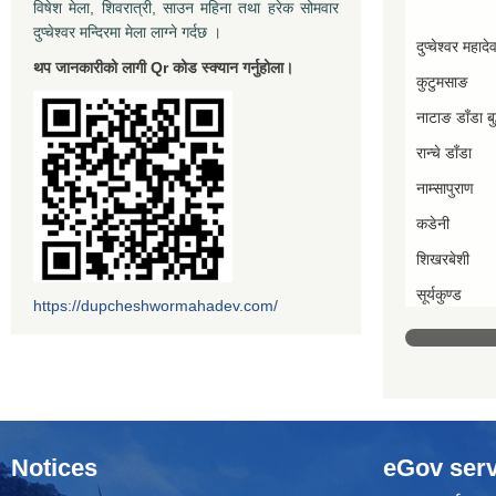
विषेश मेला, शिवरात्री, साउन महिना तथा हरेक सोमवार
दुप्चेश्वर मन्दिरमा मेला लाग्ने गर्दछ ।
दुप्चेश्वर महादे
थप जानकारीको लागी Qr कोड स्क्यान गर्नुहोला।
कुटुमसाङ
नाटाङ डाँडा बुद
रान्चे डाँडा
नाम्सापुराण
कडेनी
शिखरबेशी
सूर्यकुण्ड
https://dupcheshwormahadev.com/
Notices
eGov serv