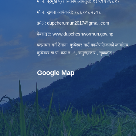
मो.नं. प्रमुख प्रशासकीय अधिकृत: ९८५११२६८९९
मो.नं. सूचना अधिकारी: ९८६९०८५३१८
इमेल:
dupcherumun2017@gmail.com
वेबसाइट:
www.dupcheshwormun.gov.np
पत्राचार गर्ने ठेगाना: दुप्चेश्वर गाउँ कार्यापालिकाको कार्यालय,
दुप्चेश्वर गा.पा. वडा नं.-६, समुन्द्रटार , नुवाकोट।
Google Map