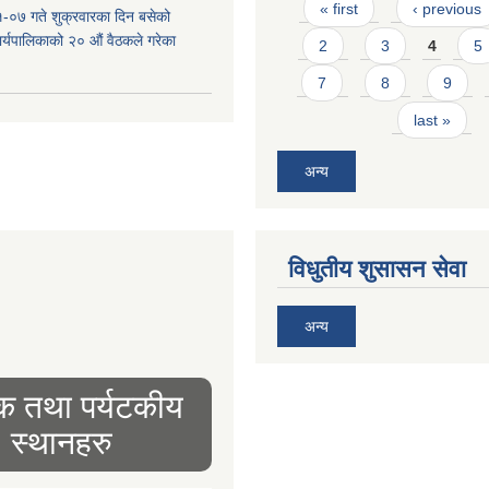
Pages
« first
‹ previous
-०७ गते शुक्रवारका दिन बसेको
 कार्यपालिकाको २० औं वैठकले गरेका
2
3
4
5
7
8
9
last »
अन्य
विधुतीय शुसासन सेवा
अन्य
िक तथा पर्यटकीय
स्थानहरु