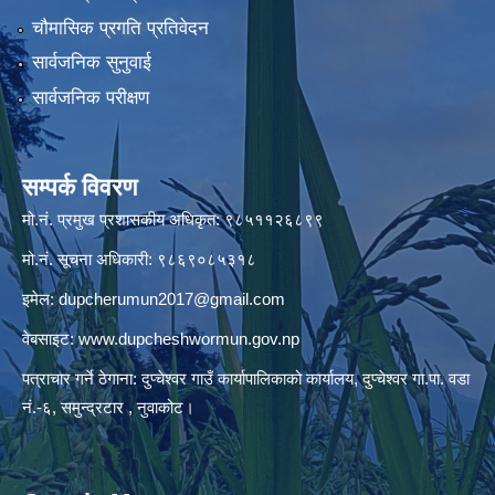
चौमासिक प्रगति प्रतिवेदन
सार्वजनिक सुनुवाई
सार्वजनिक परीक्षण
सम्पर्क विवरण
मो.नं. प्रमुख प्रशासकीय अधिकृत: ९८५११२६८९९
मो.नं. सूचना अधिकारी: ९८६९०८५३१८
इमेल:
dupcherumun2017@gmail.com
वेबसाइट:
www.dupcheshwormun.gov.np
पत्राचार गर्ने ठेगाना: दुप्चेश्वर गाउँ कार्यापालिकाको कार्यालय, दुप्चेश्वर गा.पा. वडा
नं.-६, समुन्द्रटार , नुवाकोट।