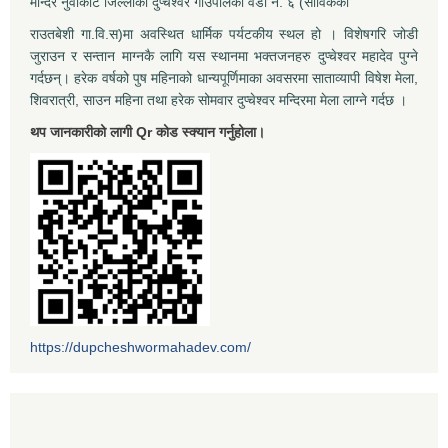
मन्दिर नुवाकोट जिल्लाको दुप्चेश्वर गाँउपलिका वडाँ नं. ६ (साविकको
राउतबेशी गा.वि.स)मा अवस्थित धार्मिक पर्यटकीय स्थल हो । विशेषगरि जोडी
जुराउन र सन्तान माग्नकै लागि यस स्थानमा भक्तजनहरु दुप्चेश्वर महादेव पुग्ने
गर्दछन्। हरेक वर्षको पुष महिनाको धान्यपूर्णिमाका अवसरमा साताव्यापी विषेश मेला,
शिवरात्री, साउन महिना तथा हरेक सोमवार दुप्चेश्वर मन्दिरमा मेला लाग्ने गर्दछ ।
थप जानकारीको लागी Qr कोड स्क्यान गर्नुहोला।
https://dupcheshwormahadev.com/