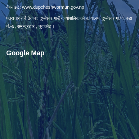
वेबसाइट:
www.dupcheshwormun.gov.np
पत्राचार गर्ने ठेगाना: दुप्चेश्वर गाउँ कार्यापालिकाको कार्यालय, दुप्चेश्वर गा.पा. वडा
नं.-६, समुन्द्रटार , नुवाकोट।
Google Map