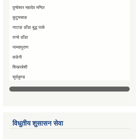
दुप्चेश्वर महादेव मन्दिर
कुटुमसाङ
नाटाङ डाँडा बुद्ध पार्क
रान्चे डाँडा
नाम्सापुराण
कडेनी
शिखरबेशी
सूर्यकुण्ड
विधुतीय शुसासन सेवा