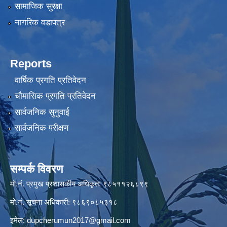
सामाजिक सुरक्षा
नागरिक वडापत्र
Reports
वार्षिक प्रगति प्रतिवेदन
चौमासिक प्रगति प्रतिवेदन
सार्वजनिक सुनुवाई
सार्वजनिक परीक्षण
सम्पर्क विवरण
मो.नं. प्रमुख प्रशासकीय अधिकृत: ९८५११२६८९९
मो.नं. सूचना अधिकारी: ९८६९०८५३१८
इमेल:
dupcherumun2017@gmail.com