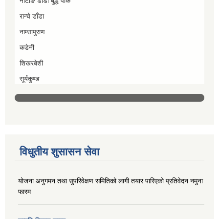
नाटाङ डाँडा बुद्ध पार्क
रान्चे डाँडा
नाम्सापुराण
कडेनी
शिखरबेशी
सूर्यकुण्ड
विधुतीय शुसासन सेवा
योजना अनुगमन तथा सुपरिवेक्षण समितिको लागी तयार पारिएको प्रतिवेदन नमुना
फारम