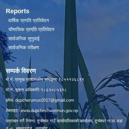
Reports
वार्षिक प्रगति प्रतिवेदन
चौमासिक प्रगति प्रतिवेदन
सार्वजनिक सुनुवाई
सार्वजनिक परीक्षण
सम्पर्क विवरण
मो.नं. प्रमुख प्रशासकीय अधिकृत: ९८५११२६८९९
मो.नं. सूचना अधिकारी: ९८६९०८५३१८
इमेल:
dupcherumun2017@gmail.com
वेबसाइट:
www.dupcheshwormun.gov.np
पत्राचार गर्ने ठेगाना: दुप्चेश्वर गाउँ कार्यापालिकाको कार्यालय, दुप्चेश्वर गा.पा. वडा
नं.-६, समुन्द्रटार , नुवाकोट।