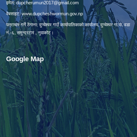
इमेल:
dupcherumun2017@gmail.com
वेबसाइट:
www.dupcheshwormun.gov.np
पत्राचार गर्ने ठेगाना: दुप्चेश्वर गाउँ कार्यापालिकाको कार्यालय, दुप्चेश्वर गा.पा. वडा
नं.-६, समुन्द्रटार , नुवाकोट।
Google Map