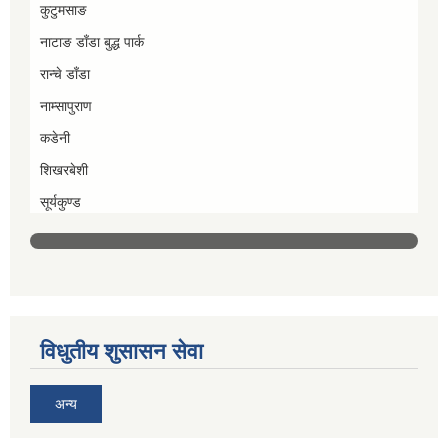
कुटुमसाङ
नाटाङ डाँडा बुद्ध पार्क
रान्चे डाँडा
नाम्सापुराण
कडेनी
शिखरबेशी
सूर्यकुण्ड
विधुतीय शुसासन सेवा
अन्य