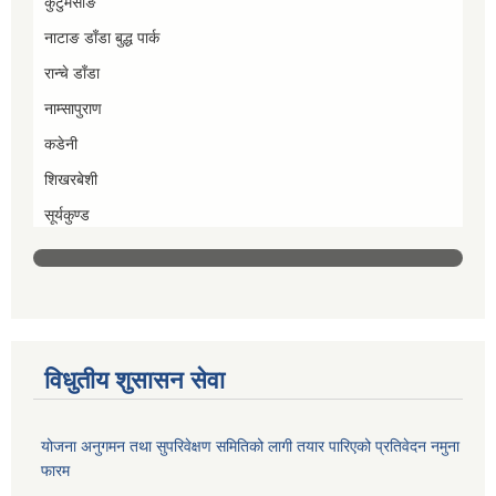
कुटुमसाङ
नाटाङ डाँडा बुद्ध पार्क
रान्चे डाँडा
नाम्सापुराण
कडेनी
शिखरबेशी
सूर्यकुण्ड
विधुतीय शुसासन सेवा
योजना अनुगमन तथा सुपरिवेक्षण समितिको लागी तयार पारिएको प्रतिवेदन नमुना
फारम