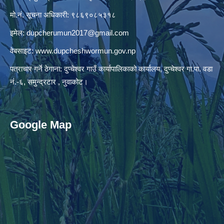
मो.नं. सूचना अधिकारी: ९८६९०८५३१८
इमेल:
dupcherumun2017@gmail.com
वेबसाइट:
www.dupcheshwormun.gov.np
पत्राचार गर्ने ठेगाना: दुप्चेश्वर गाउँ कार्यापालिकाको कार्यालय, दुप्चेश्वर गा.पा. वडा
नं.-६, समुन्द्रटार , नुवाकोट।
Google Map