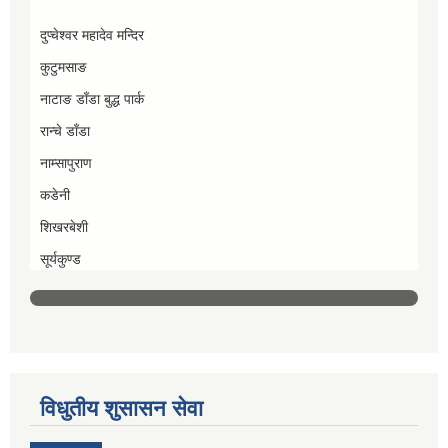
दुप्चेश्वर महादेव मन्दिर
कुटुमसाङ
नाटाङ डाँडा बुद्ध पार्क
रान्चे डाँडा
नाम्सापुराण
कडेनी
शिखरबेशी
सूर्यकुण्ड
विधुतीय शुसासन सेवा