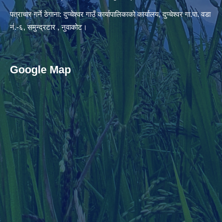
पत्राचार गर्ने ठेगाना: दुप्चेश्वर गाउँ कार्यापालिकाको कार्यालय, दुप्चेश्वर गा.पा. वडा
नं.-६, समुन्द्रटार , नुवाकोट।
Google Map