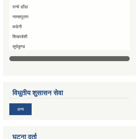
रान्चे डाँडा
नाम्सापुराण
कडेनी
शिखरबेशी
सूर्यकुण्ड
विधुतीय शुसासन सेवा
अन्य
घटना दर्ता