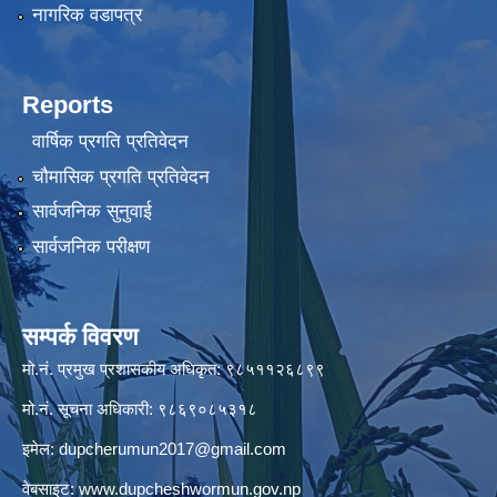
नागरिक वडापत्र
Reports
वार्षिक प्रगति प्रतिवेदन
चौमासिक प्रगति प्रतिवेदन
सार्वजनिक सुनुवाई
सार्वजनिक परीक्षण
सम्पर्क विवरण
मो.नं. प्रमुख प्रशासकीय अधिकृत: ९८५११२६८९९
मो.नं. सूचना अधिकारी: ९८६९०८५३१८
इमेल:
dupcherumun2017@gmail.com
वेबसाइट:
www.dupcheshwormun.gov.np