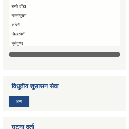
रान्चे डाँडा
नाम्सापुराण
कडेनी
शिखरबेशी
सूर्यकुण्ड
विधुतीय शुसासन सेवा
अन्य
घटना दर्ता