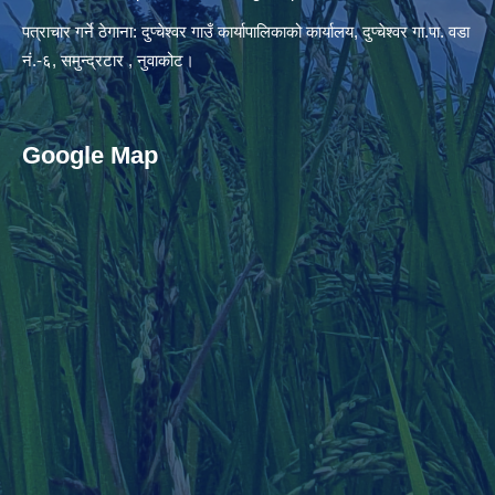
पत्राचार गर्ने ठेगाना: दुप्चेश्वर गाउँ कार्यापालिकाको कार्यालय, दुप्चेश्वर गा.पा. वडा
नं.-६, समुन्द्रटार , नुवाकोट।
Google Map