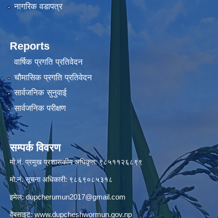
नागरिक वडापत्र
Reports
वार्षिक प्रगति प्रतिवेदन
चौमासिक प्रगति प्रतिवेदन
सार्वजनिक सुनुवाई
सार्वजनिक परीक्षण
सम्पर्क विवरण
मो.नं. प्रमुख प्रशासकीय अधिकृत: ९८५११२६८९९
मो.नं. सूचना अधिकारी: ९८६९०८५३१८
इमेल:
dupcherumun2017@gmail.com
वेबसाइट:
www.dupcheshwormun.gov.np