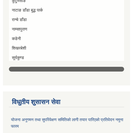
कुटुमसाङ
नाटाङ डाँडा बुद्ध पार्क
रान्चे डाँडा
नाम्सापुराण
कडेनी
शिखरबेशी
सूर्यकुण्ड
विधुतीय शुसासन सेवा
योजना अनुगमन तथा सुपरिवेक्षण समितिको लागी तयार पारिएको प्रतिवेदन नमुना
फारम